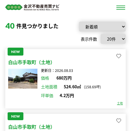
40
件見つかりました
表示件数
NEW
白山市手取町（土地）
更新日：2026.08.03
価格
680万円
土地面積
524.60㎡
(158.69坪)
坪単価
4.2万円
土地
NEW
白山市手取町（土地）