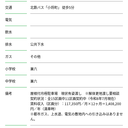
交通
北鉄バス「小将町」 徒歩5分
電気
飲水
排水
公共下水
ガス
その他
小学校
兼六
中学校
兼六
備考
屋根付月極駐車場 現状有姿渡し ※解体更地渡し要相談
契約状況：全15区画中11区画契約中（令和8年7月現在）
賃料収入（区画分）：117,350円／月×12ヶ月＝1,408,200
円／年（満車時）
※都市ガス、上水道、電気の敷地内への引き込みはありませ
ん。