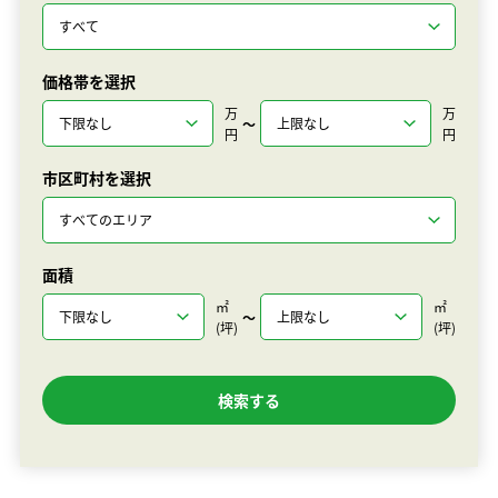
価格帯を選択
万
万
〜
円
円
市区町村を選択
面積
㎡
㎡
〜
(坪)
(坪)