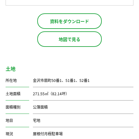
資料をダウンロード
地図で見る
土地
所在地
金沢市扇町50番1、51番1、52番1
土地面積
271.55㎡（82.14坪）
面積種別
公簿面積
地目
宅地
現況
屋根付月極駐車場