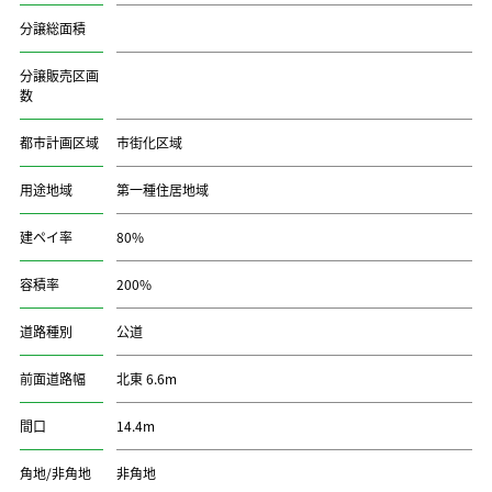
分譲総面積
分譲販売区画
数
都市計画区域
市街化区域
用途地域
第一種住居地域
建ペイ率
80%
容積率
200%
道路種別
公道
前面道路幅
北東 6.6m
間口
14.4m
角地/非角地
非角地