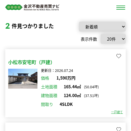
2
件見つかりました
表示件数
小松市安宅町（戸建）
更新日：2026.07.24
価格
1,590万円
土地面積
165.44㎡
(50.04坪)
建物面積
124.00㎡
(37.51坪)
間取り
4SLDK
一戸建て