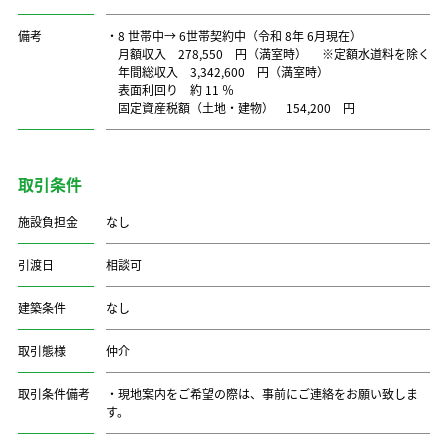
備考
・8 世帯中→ 6世帯契約中（令和 8年 6月現在）
月額収入 278,550 円（満室時） ※定額水道料を除く
年間総収入 3,342,600 円（満室時）
表面利回り 約 11 ％
固定資産税額（土地・建物） 154,200 円
取引条件
施設負担金
なし
引渡日
相談可
建築条件
なし
取引態様
仲介
取引条件備考
・現地案内をご希望の際は、事前にご連絡をお願い致しま
す。