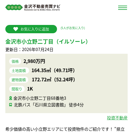
(
5
人がお気に入り)
お気に入りに追加
金沢市小立野二丁目（イルソーレ）
更新日：2026年07月24日
2,980万円
価格
164.35㎡（49.71坪）
土地面積
172.72㎡（52.24坪）
建物面積
1K
間取り
金沢市小立野二丁目68番地3
北鉄バス「石川県立図書館」 徒歩4分
投資不動産
希少価値の高い小立野エリアにて投資物件のご紹介です！ "県立