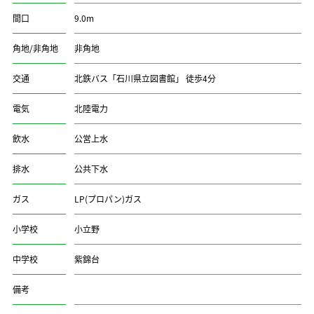
間口
9.0m
角地/非角地
非角地
交通
北鉄バス「石川県立図書館」 徒歩4分
電気
北陸電力
飲水
公営上水
排水
公共下水
ガス
LP(プロパン)ガス
小学校
小立野
中学校
紫錦台
備考