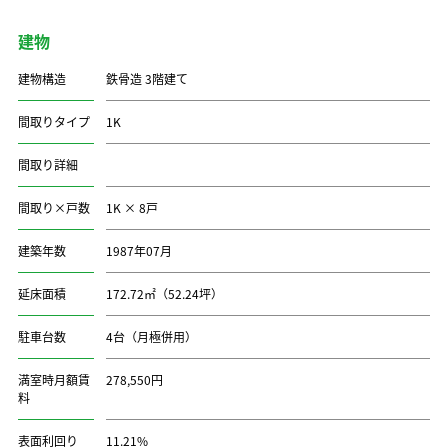
建物
建物構造
鉄骨造 3階建て
間取りタイプ
1K
間取り詳細
間取り×戸数
1K × 8戸
建築年数
1987年07月
延床面積
172.72㎡（52.24坪）
駐車台数
4台（月極併用）
満室時月額賃
278,550円
料
表面利回り
11.21%