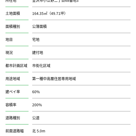
所在地
金沢市小立野二丁目68番地3
土地面積
164.35㎡（49.71坪）
面積種別
公簿面積
地目
宅地
現況
建付地
都市計画区域
市街化区域
用途地域
第一種中高層住居専用地域
建ペイ率
60%
容積率
200%
道路種別
公道
前面道路幅
北 5.0m