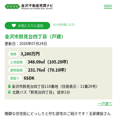
(
0
人がお気に入り)
お気に入りに追加
金沢市鈴見台四丁目（戸建）
更新日：2026年07月24日
3,280万円
価格
348.09㎡（105.29坪）
土地面積
231.76㎡（70.10坪）
建物面積
6SDK
間取り
金沢市鈴見台四丁目118番地（住居表示：11番29号）
北鉄バス「鈴見台四丁目」 徒歩1分
一戸建て
閑静な住宅街にどっしりと佇む邸宅のご紹介です！玉家建設さん