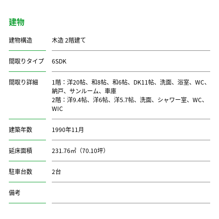
建物
建物構造
木造 2階建て
間取りタイプ
6SDK
間取り詳細
1階：洋20帖、和8帖、和6帖、DK11帖、洗面、浴室、WC、
納戸、サンルーム、車庫
2階：洋9.4帖、洋6帖、洋5.7帖、洗面、シャワー室、WC、
WIC
建築年数
1990年11月
延床面積
231.76㎡（70.10坪）
駐車台数
2台
備考