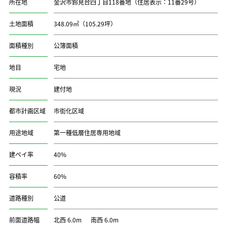
所在地
金沢市鈴見台四丁目118番地（住居表示：11番29号）
土地面積
348.09㎡（105.29坪）
面積種別
公簿面積
地目
宅地
現況
建付地
都市計画区域
市街化区域
用途地域
第一種低層住居専用地域
建ペイ率
40%
容積率
60%
道路種別
公道
前面道路幅
北西 6.0m 南西 6.0m