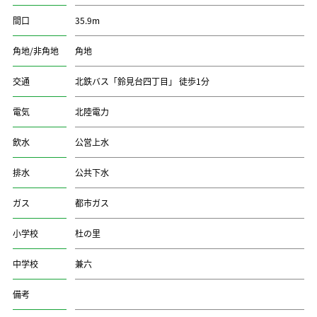
間口
35.9m
角地/非角地
角地
交通
北鉄バス「鈴見台四丁目」 徒歩1分
電気
北陸電力
飲水
公営上水
排水
公共下水
ガス
都市ガス
小学校
杜の里
中学校
兼六
備考