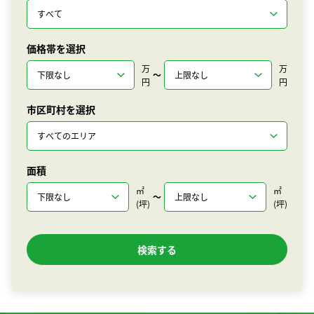
価格帯を選択
万
万
〜
円
円
市区町村を選択
面積
㎡
㎡
〜
(坪)
(坪)