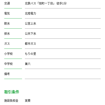
交通
北鉄バス「旭町一丁目」 徒歩1分
電気
北陸電力
飲水
公営上水
排水
公共下水
ガス
都市ガス
小学校
もりの里
中学校
兼六
備考
取引条件
施設負担金
実費