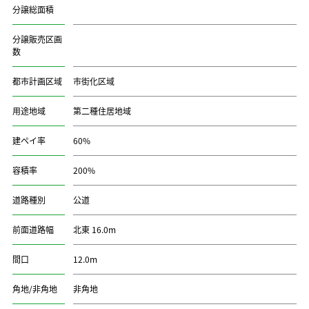
分譲総面積
分譲販売区画
数
都市計画区域
市街化区域
用途地域
第二種住居地域
建ペイ率
60%
容積率
200%
道路種別
公道
前面道路幅
北東 16.0m
間口
12.0m
角地/非角地
非角地