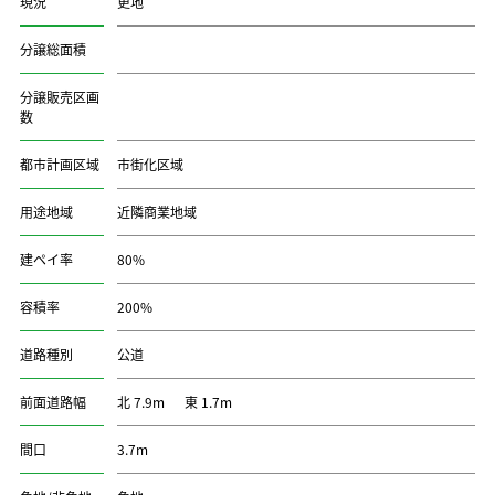
現況
更地
分譲総面積
分譲販売区画
数
都市計画区域
市街化区域
用途地域
近隣商業地域
建ペイ率
80%
容積率
200%
道路種別
公道
前面道路幅
北 7.9m 東 1.7m
間口
3.7m