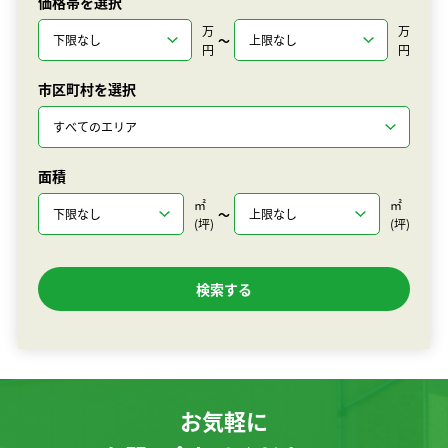
価格帯を選択
万
万
〜
円
円
市区町村を選択
面積
㎡
㎡
〜
(坪)
(坪)
お気軽に