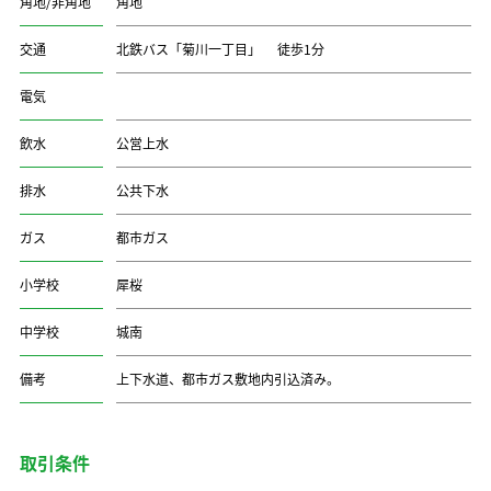
角地/非角地
角地
交通
北鉄バス「菊川一丁目」 徒歩1分
電気
飲水
公営上水
排水
公共下水
ガス
都市ガス
小学校
犀桜
中学校
城南
備考
上下水道、都市ガス敷地内引込済み。
取引条件