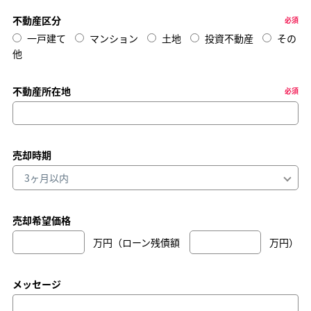
不動産区分
必須
一戸建て
マンション
土地
投資不動産
その
他
不動産所在地
必須
売却時期
売却希望価格
万円（ローン残債額
万円）
メッセージ