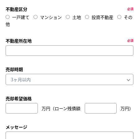
不動産区分
必須
一戸建て
マンション
土地
投資不動産
その
他
不動産所在地
必須
売却時期
売却希望価格
万円（ローン残債額
万円）
メッセージ