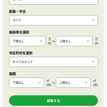
新築・中古
価格帯を選択
万
万
〜
円
円
市区町村を選択
面積
㎡
㎡
〜
(坪)
(坪)