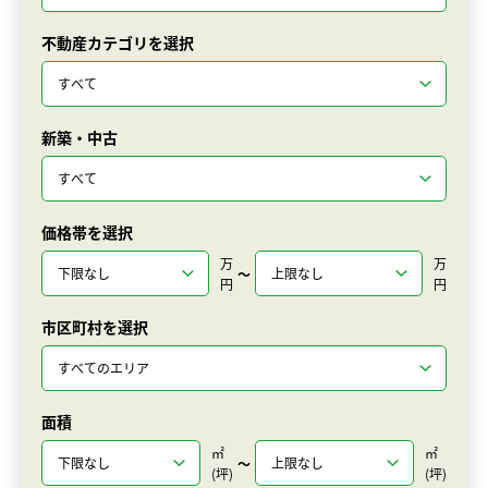
不動産カテゴリを選択
新築・中古
価格帯を選択
万
万
〜
円
円
市区町村を選択
面積
㎡
㎡
〜
(坪)
(坪)