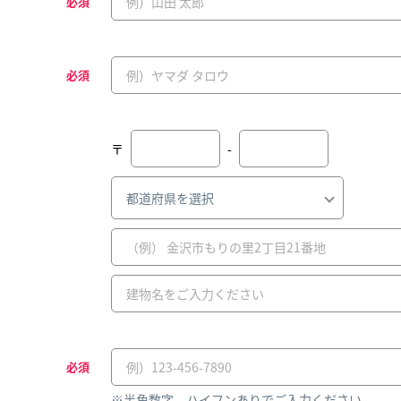
必須
必須
〒
-
必須
※半角数字、ハイフンありでご入力ください