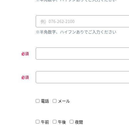
※半角数字、ハイフンありでご入力ください
必須
必須
電話
メール
午前
午後
夜間